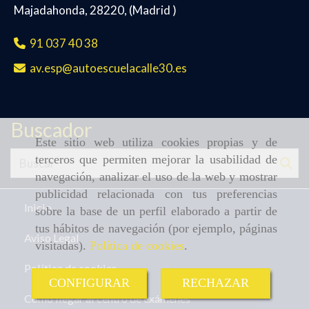
Majadahonda
,
28220
,
(Madrid )
91 037 40 38
av.esp
autoescuelacalle30.es
Buscador
Este sitio web utiliza cookies propias y de
terceros que permiten mejorar la usabilidad de
navegación, analizar el uso de la web y mostrar
publicidad relacionada con tus preferencias
Inicio
sobre la base de un perfil elaborado a partir de
tus hábitos de navegación (por ejemplo, páginas
Aviso Legal
visitadas).
Política de cookies
.
Política de cookies
CONFIGURAR
RECHAZAR
Cómo llegar al centro de exámenes