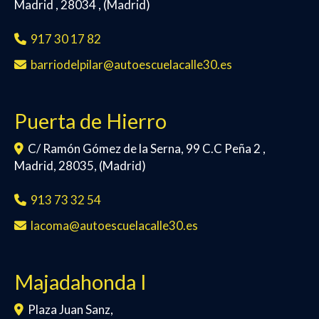
Madrid
,
28034
,
(Madrid)
917 30 17 82
barriodelpilar
autoescuelacalle30.es
Puerta de Hierro
C/ Ramón Gómez de la Serna, 99 C.C Peña 2 ,
Madrid
,
28035
,
(Madrid)
913 73 32 54
lacoma
autoescuelacalle30.es
Majadahonda I
Plaza Juan Sanz,