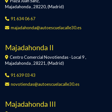
Plaza Juan Sanz,
Majadahonda
,
28220
,
(Madrid)
91 634 06 67
majadahonda
autoescuelacalle30.es
Majadahonda II
Centro Comercial Novotiendas - Local 9 ,
Majadahonda
,
28221
,
(Madrid)
91 639 03 43
novotiendas
autoescuelacalle30.es
Majadahonda III