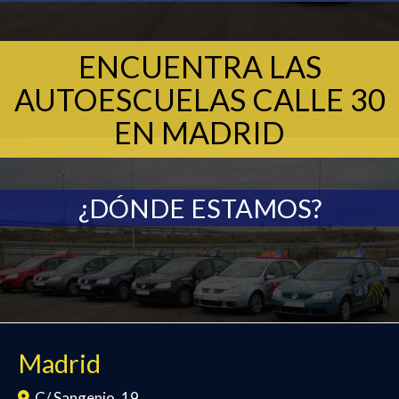
ENCUENTRA LAS
AUTOESCUELAS CALLE 30
EN MADRID
¿DÓNDE ESTAMOS?
Madrid
C/ Sangenjo, 19,