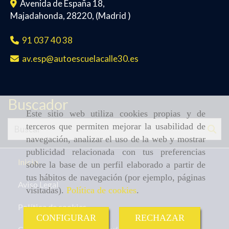
Avenida de España 18,
Majadahonda
,
28220
,
(Madrid )
91 037 40 38
av.esp
autoescuelacalle30.es
Buscador
Este sitio web utiliza cookies propias y de
terceros que permiten mejorar la usabilidad de
navegación, analizar el uso de la web y mostrar
publicidad relacionada con tus preferencias
Inicio
sobre la base de un perfil elaborado a partir de
tus hábitos de navegación (por ejemplo, páginas
Aviso Legal
visitadas).
Política de cookies
.
Política de cookies
CONFIGURAR
RECHAZAR