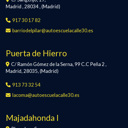
Madrid
,
28034
,
(Madrid)
917 30 17 82
barriodelpilar
autoescuelacalle30.es
Puerta de Hierro
C/ Ramón Gómez de la Serna, 99 C.C Peña 2 ,
Madrid
,
28035
,
(Madrid)
913 73 32 54
lacoma
autoescuelacalle30.es
Majadahonda I