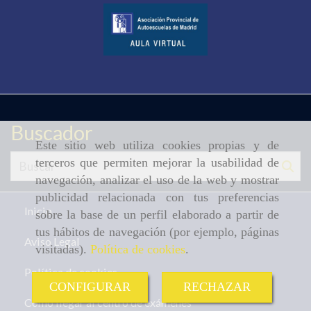
Buscador
Este sitio web utiliza cookies propias y de
terceros que permiten mejorar la usabilidad de
navegación, analizar el uso de la web y mostrar
publicidad relacionada con tus preferencias
Inicio
sobre la base de un perfil elaborado a partir de
tus hábitos de navegación (por ejemplo, páginas
Aviso Legal
visitadas).
Política de cookies
.
Política de cookies
CONFIGURAR
RECHAZAR
Cómo llegar al centro de exámenes