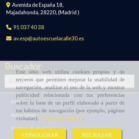
Avenida de España 18,
Majadahonda
,
28220
,
(Madrid )
91 037 40 38
av.esp
autoescuelacalle30.es
Buscador
Este sitio web utiliza cookies propias y de
terceros que permiten mejorar la usabilidad de
navegación, analizar el uso de la web y mostrar
publicidad relacionada con tus preferencias
Inicio
sobre la base de un perfil elaborado a partir de
tus hábitos de navegación (por ejemplo, páginas
Aviso Legal
visitadas).
Política de cookies
.
Política de cookies
CONFIGURAR
RECHAZAR