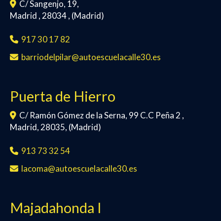
C/ Sangenjo, 19,
Madrid
,
28034
,
(Madrid)
917 30 17 82
barriodelpilar
autoescuelacalle30.es
Puerta de Hierro
C/ Ramón Gómez de la Serna, 99 C.C Peña 2 ,
Madrid
,
28035
,
(Madrid)
913 73 32 54
lacoma
autoescuelacalle30.es
Majadahonda I