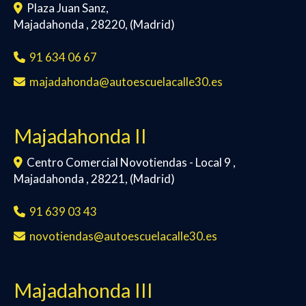
Plaza Juan Sanz,
Majadahonda
,
28220
,
(Madrid)
91 634 06 67
majadahonda
autoescuelacalle30.es
Majadahonda II
Centro Comercial Novotiendas - Local 9 ,
Majadahonda
,
28221
,
(Madrid)
91 639 03 43
novotiendas
autoescuelacalle30.es
Majadahonda III