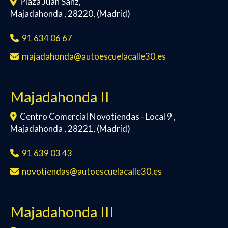
Plaza Juan Sanz,
Majadahonda
,
28220
,
(Madrid)
91 634 06 67
majadahonda
autoescuelacalle30.es
Majadahonda II
Centro Comercial Novotiendas - Local 9 ,
Majadahonda
,
28221
,
(Madrid)
91 639 03 43
novotiendas
autoescuelacalle30.es
Majadahonda III