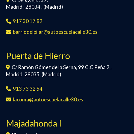
Madrid
,
28034
,
(Madrid)
917 30 17 82
barriodelpilar
autoescuelacalle30.es
Puerta de Hierro
C/ Ramón Gómez de la Serna, 99 C.C Peña 2 ,
Madrid
,
28035
,
(Madrid)
913 73 32 54
lacoma
autoescuelacalle30.es
Majadahonda I