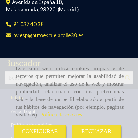
Avenida de España 18,
Majadahonda
,
28220
,
(Madrid )
91 037 40 38
av.esp
autoescuelacalle30.es
Buscador
Este sitio web utiliza cookies propias y de
terceros que permiten mejorar la usabilidad de
navegación, analizar el uso de la web y mostrar
publicidad relacionada con tus preferencias
Inicio
sobre la base de un perfil elaborado a partir de
tus hábitos de navegación (por ejemplo, páginas
Aviso Legal
visitadas).
Política de cookies
.
Política de cookies
CONFIGURAR
RECHAZAR