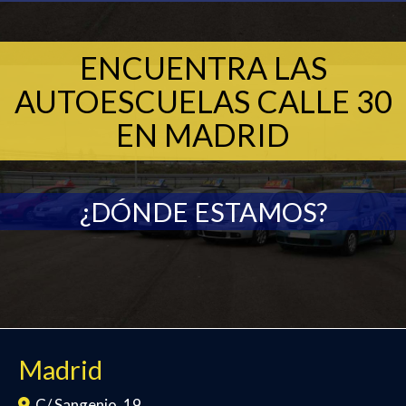
ENCUENTRA LAS
AUTOESCUELAS CALLE 30
EN MADRID
¿DÓNDE ESTAMOS?
Madrid
C/ Sangenjo, 19,