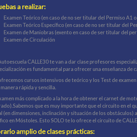
ebas a realizar:
Examen Teórico (en caso de no ser titular del Permiso A1 o
Examen Teórico Específico (en caso de no ser titular del Pe
Examen de Maniobras (exento en caso de ser titular del pe
Examen de Circulación
Autoescuela CALLE30 te van a dar clase profesores especiali
ecialización es fundamental para ofrecer una enseñanza de c
ofrecemos cursos intensivos de teórico y los Test de examen
 manera rápida y sencilla.
examen más complicado a la hora de obtener el carnet de moto
rado).Sabemos que es muy importante que el circuito en el qu
l (en dimensiones, inclinación y situación de los obstáculos) a
fico en Móstoles. Esto SOLO te lo ofrece el circuito de CALL
rario amplio de clases prácticas: