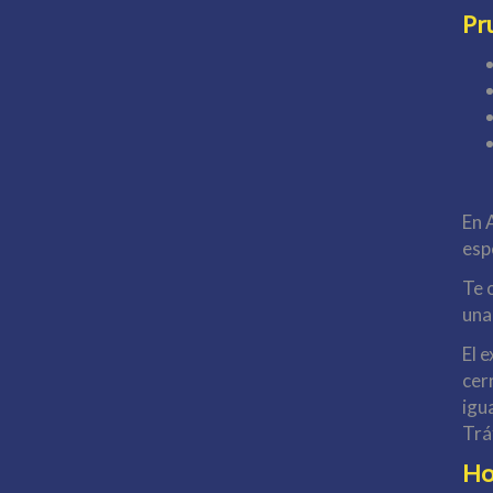
Pru
En 
esp
Te 
una
El 
cer
igua
Trá
Ho