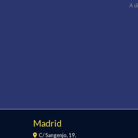
A d
Madrid
C/ Sangenjo, 19,