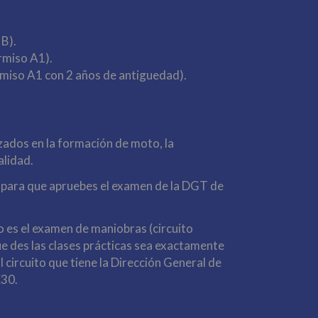
 B).
rmiso A1).
rmiso A1 con 2 años de antiguedad).
zados en la formación de moto, la
alidad.
 para qu
e apruebes el examen de la DGT de
 es el examen de maniobras (circuito
e des las clases prácticas sea exactamente
l circuito que tiene la Dirección General de
E30.