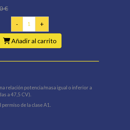
0 €
-
+
Añadir al carrito
a relación potencia/masa igual o inferior a
das a 47,5 CV).
l permiso de la clase A1.