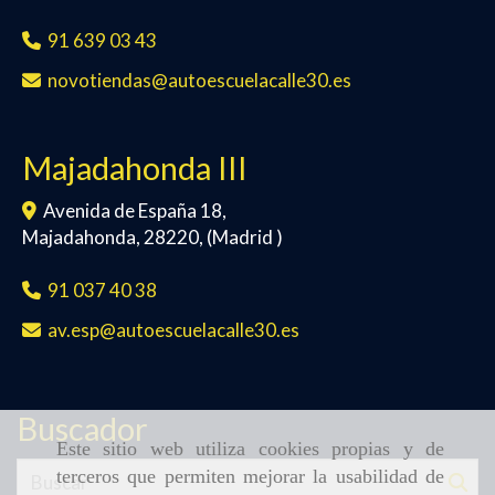
91 639 03 43
novotiendas
autoescuelacalle30.es
Majadahonda III
Avenida de España 18,
Majadahonda
,
28220
,
(Madrid )
91 037 40 38
av.esp
autoescuelacalle30.es
Buscador
Este sitio web utiliza cookies propias y de
terceros que permiten mejorar la usabilidad de