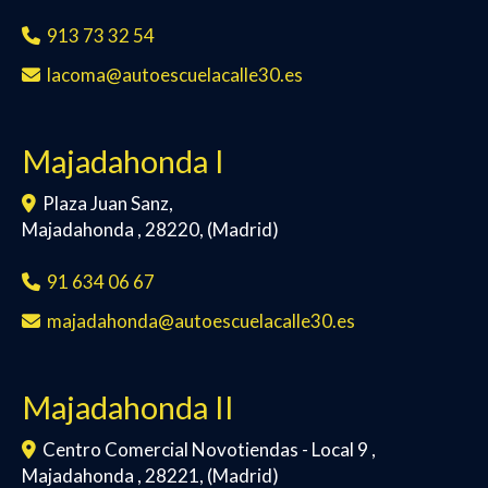
913 73 32 54
lacoma
autoescuelacalle30.es
Majadahonda I
Plaza Juan Sanz,
Majadahonda
,
28220
,
(Madrid)
91 634 06 67
majadahonda
autoescuelacalle30.es
Majadahonda II
Centro Comercial Novotiendas - Local 9 ,
Majadahonda
,
28221
,
(Madrid)