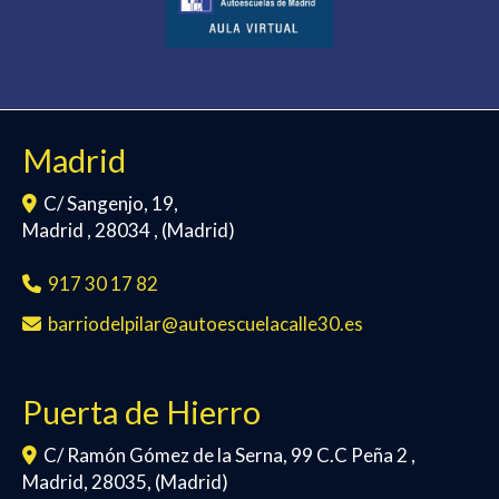
Madrid
C/ Sangenjo, 19,
Madrid
,
28034
,
(Madrid)
917 30 17 82
barriodelpilar
autoescuelacalle30.es
Puerta de Hierro
C/ Ramón Gómez de la Serna, 99 C.C Peña 2 ,
Madrid
,
28035
,
(Madrid)